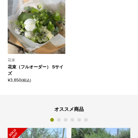
花束
花束（フルオーダー） Sサイ
ズ
¥3,850
(税込)
オススメ商品
1
2
3
4
5
6
S
L
D
O
U
O
T