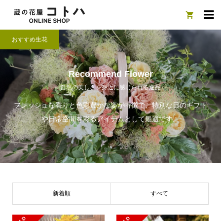

おすすめ生花
Recommend Flower
自然の美しさを身近に感じられる逸品
フレッシュな香りと色彩豊かな姿が特徴で、特別な日のギフト
や日常空間を彩るアイテムとして最適です。
新着順
すべて