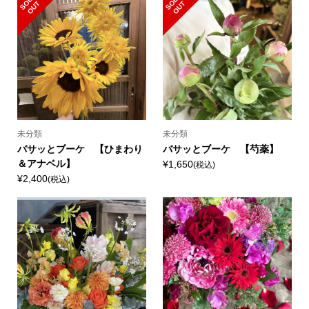
S
L
D
O
U
S
L
D
O
U
O
T
O
T
未分類
未分類
バサッとブーケ 【ひまわり
バサッとブーケ 【芍薬】
＆アナベル】
¥1,650
(税込)
¥2,400
(税込)