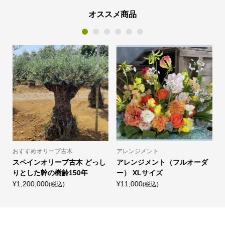
オススメ商品
1
2
3
4
5
6
おすすめオリーブ古木
アレンジメント
し
スペインオリーブ古木 どっし
アレンジメント（フルオーダ
りとした幹の樹齢150年
ー） XLサイズ
¥1,200,000
¥11,000
¥
(税込)
(税込)