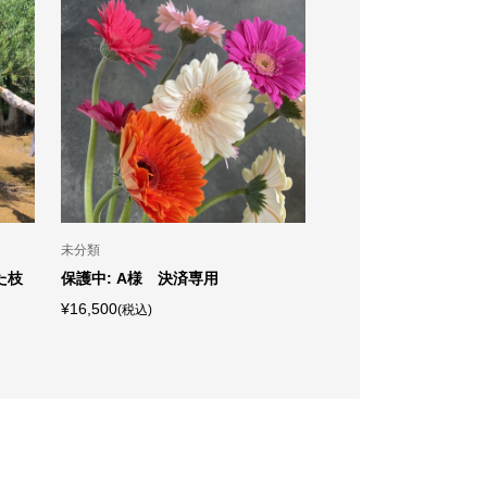
O
T
未分類
おすすめオリーブ古木
た枝
保護中: A様 決済専用
スペインオリーブ古木
の樹齢300年
¥16,500
(税込)
¥3,900,000
(税込)