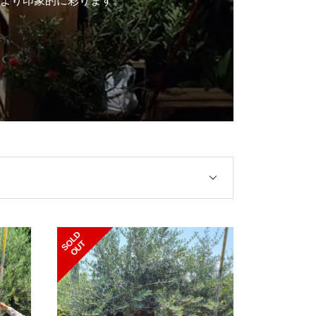
より印象的に彩ります。
S
L
D
O
U
O
T