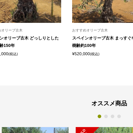
めオリーブ古木
おすすめオリーブ古木
ンオリーブ古木 どっしりとした
スペインオリーブ古木 まっすぐ
齢150年
樹齢約100年
,000
¥520,000
(税込)
(税込)
オススメ商品
1
2
3
4
S
L
D
O
U