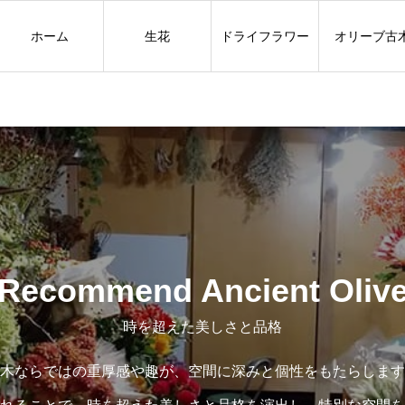
ホーム
生花
ドライフラワー
オリーブ古
Recommend Ancient Oliv
時を超えた美しさと品格
木ならではの重厚感や趣が、空間に深みと個性をもたらします