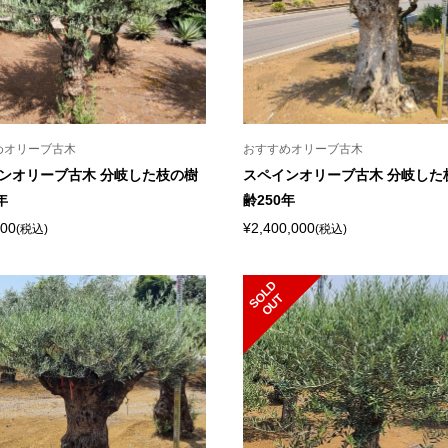
めオリーブ古木
おすすめオリーブ古木
ンオリーブ古木 分岐した枝の樹
スペインオリーブ古木 分岐した
年
齢250年
000
¥2,400,000
(税込)
(税込)
S
L
D
O
U
O
T