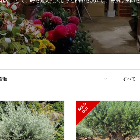
れることで、時を超えた美しさと品格を演出し、特別な空間を
着順
すべて
S
L
D
O
U
O
T