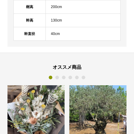
樹高
200cm
幹高
130cm
幹直径
40cm
オススメ商品
1
2
3
4
5
6