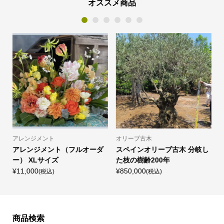
オススメ商品
1
2
3
4
5
6
アレンジメント
オリーブ古木
し
アレンジメント（フルオーダ
スペインオリーブ古木 分岐し
ー） XLサイズ
た枝の樹齢200年
¥11,000
¥850,000
¥
(税込)
(税込)
商品検索