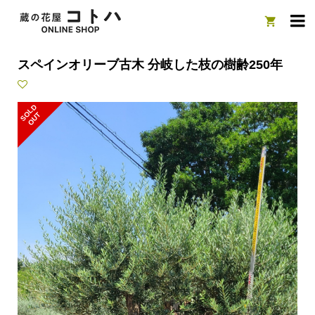

スペインオリーブ古木 分岐した枝の樹齢250年
S
L
D
O
U
O
T